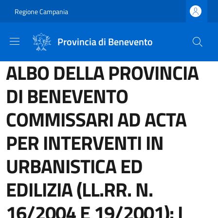
Salta al contenuto principale
Skip to footer content
Regione Campania
Provincia di Benevento
ALBO DELLA PROVINCIA
DI BENEVENTO
COMMISSARI AD ACTA
PER INTERVENTI IN
URBANISTICA ED
EDILIZIA (LL.RR. N.
16/2004 E 19/2001): I