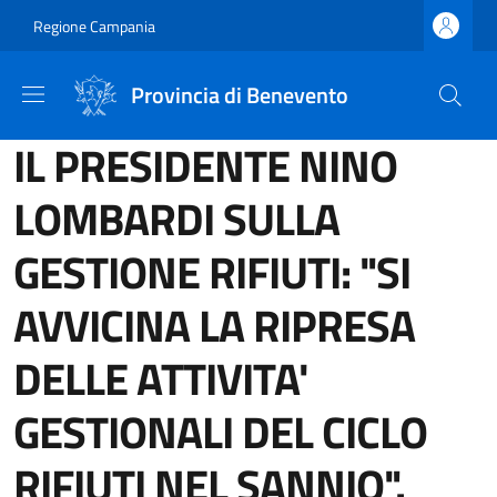
Salta al contenuto principale
Skip to footer content
Regione Campania
Provincia di Benevento
IL PRESIDENTE NINO
LOMBARDI SULLA
GESTIONE RIFIUTI: "SI
AVVICINA LA RIPRESA
DELLE ATTIVITA'
GESTIONALI DEL CICLO
RIFIUTI NEL SANNIO".