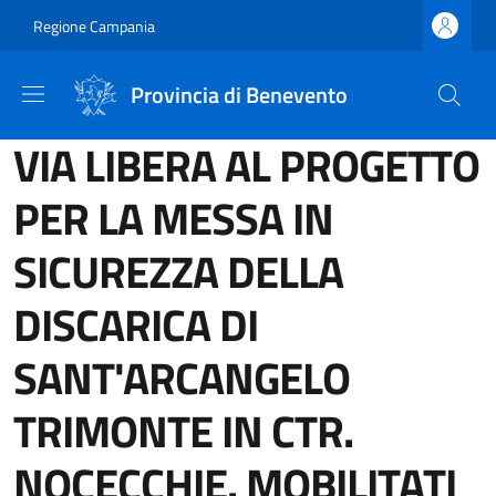
Salta al contenuto principale
Skip to footer content
Regione Campania
Provincia di Benevento
VIA LIBERA AL PROGETTO
PER LA MESSA IN
SICUREZZA DELLA
DISCARICA DI
SANT'ARCANGELO
TRIMONTE IN CTR.
NOCECCHIE. MOBILITATI