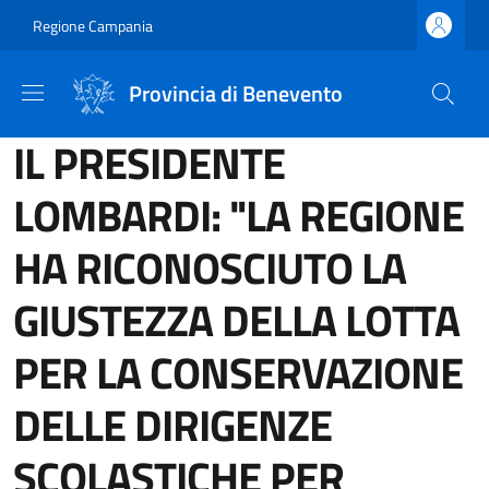
Salta al contenuto principale
Skip to footer content
Regione Campania
Provincia di Benevento
IL PRESIDENTE
LOMBARDI: "LA REGIONE
HA RICONOSCIUTO LA
GIUSTEZZA DELLA LOTTA
PER LA CONSERVAZIONE
DELLE DIRIGENZE
SCOLASTICHE PER