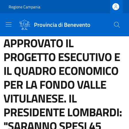
Salta al contenuto principale
Skip to footer content
Regione Campania
Provincia di Benevento
APPROVATO IL
PROGETTO ESECUTIVO E
IL QUADRO ECONOMICO
PER LA FONDO VALLE
VITULANESE. IL
PRESIDENTE LOMBARDI:
"SARANNO SPESI 45