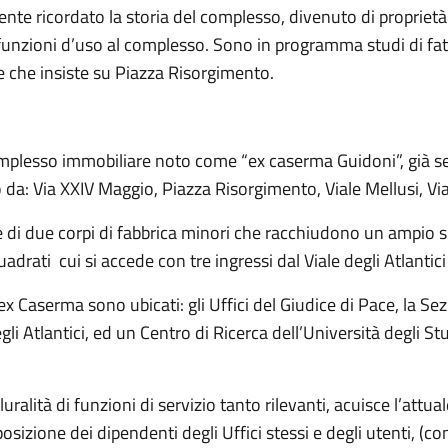
nte ricordato la storia del complesso, divenuto di proprietà
 funzioni d’uso al complesso. Sono in programma studi di fa
e che insiste su Piazza Risorgimento.
mplesso immobiliare noto come “ex caserma Guidoni”, già sede
a: Via XXIV Maggio, Piazza Risorgimento, Viale Mellusi, Via To
i e di due corpi di fabbrica minori che racchiudono un ampio 
uadrati cui si accede con tre ingressi dal Viale degli Atlantici
 ex Caserma sono ubicati: gli Uffici del Giudice di Pace, la Sez
i Atlantici, ed un Centro di Ricerca dell’Università degli Stu
pluralità di funzioni di servizio tanto rilevanti, acuisce l’at
osizione dei dipendenti degli Uffici stessi e degli utenti, (c