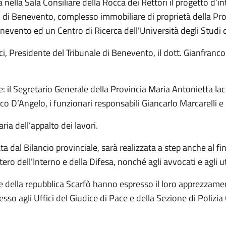
ella Sala Consiliare della Rocca dei Rettori il progetto d’i
di Benevento, complesso immobiliare di proprietà della Provi
Benevento ed un Centro di Ricerca dell’Università degli Studi 
ci, Presidente del Tribunale di Benevento, il dott. Gianfranco
e: il Segretario Generale della Provincia Maria Antonietta Iac
o D’Angelo, i funzionari responsabili Giancarlo Marcarelli 
ria dell’appalto dei lavori.
 dal Bilancio provinciale, sarà realizzata a step anche al fine
ero dell’Interno e della Difesa, nonché agli avvocati e agli ut
ore della repubblica Scarfò hanno espresso il loro apprezzamen
cesso agli Uffici del Giudice di Pace e della Sezione di Polizi