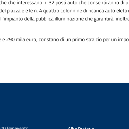
che che interessano n. 32 posti auto che consentiranno di uti
el piazzale e le n. 4 quattro colonnine di ricarica auto elettr
ll’impianto della pubblica illuminazione che garantirà, inoltr
ne e 290 mila euro, constano di un primo stralcio per un impo
2100 Benevento
Albo Pretorio