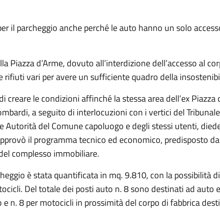
per il parcheggio anche perché le auto hanno un solo accesso p
a Piazza d’Arme, dovuto all’interdizione dell’accesso al corp
 rifiuti vari per avere un sufficiente quadro della insostenibi
o di creare le condizioni affinché la stessa area dell’ex Piaz
ombardi, a seguito di interlocuzioni con i vertici del Tribun
elle Autorità del Comune capoluogo e degli stessi utenti, died
pprovò il programma tecnico ed economico, predisposto dagli
 del complesso immobiliare.
heggio è stata quantificata in mq. 9.810, con la possibilità di
otocicli. Del totale dei posti auto n. 8 sono destinati ad auto e
to e n. 8 per motocicli in prossimità del corpo di fabbrica dest