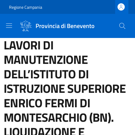
Salta al contenuto principale
Skip to footer content
Regione Campania
Provincia di Benevento
LAVORI DI
MANUTENZIONE
DELL’ISTITUTO DI
ISTRUZIONE SUPERIORE
ENRICO FERMI DI
MONTESARCHIO (BN).
LIQUIDAZIONE E