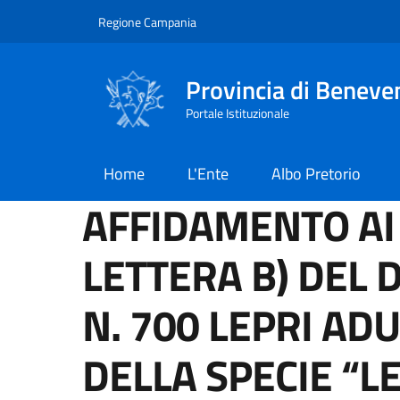
Salta al contenuto principale
Skip to footer content
Regione Campania
Provincia di Beneve
Portale Istituzionale
Home
L'Ente
Albo Pretorio
AFFIDAMENTO AI 
LETTERA B) DEL D
N. 700 LEPRI AD
DELLA SPECIE “