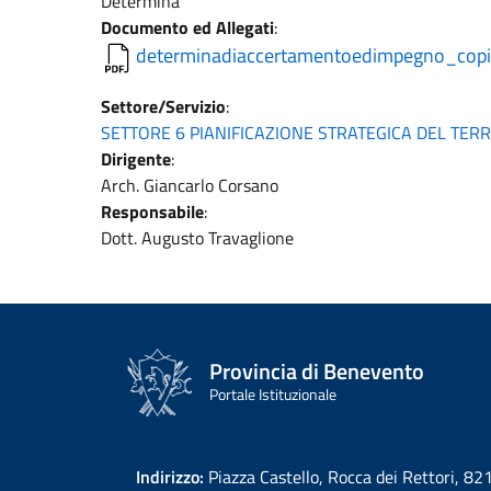
Determina
Documento ed Allegati
:
determinadiaccertamentoedimpegno_cop
Settore/Servizio
:
SETTORE 6 PIANIFICAZIONE STRATEGICA DEL TERR
Dirigente
:
Arch. Giancarlo Corsano
Responsabile
:
Dott. Augusto Travaglione
Provincia di Benevento
Portale Istituzionale
Indirizzo:
Piazza Castello, Rocca dei Rettori, 8