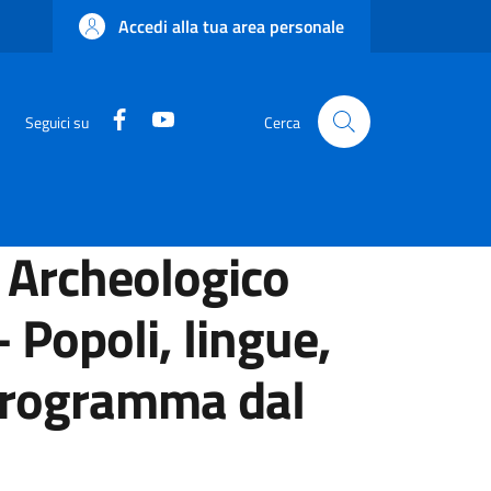
Accedi alla tua area personale
Facebook
YouTube
Seguici su
Cerca
 Archeologico
 Popoli, lingue,
 programma dal