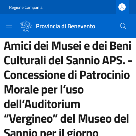
Salta al contenuto principale
Skip to footer content
Regione Campania
Provincia di Benevento
Amici dei Musei e dei Beni
Culturali del Sannio APS. -
Concessione di Patrocinio
Morale per l’uso
dell’Auditorium
“Vergineo” del Museo del
Sannio per il giorno