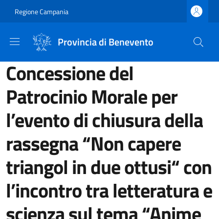
Salta al contenuto principale
Skip to footer content
Regione Campania
Provincia di Benevento
Concessione del
Patrocinio Morale per
l’evento di chiusura della
rassegna “Non capere
triangol in due ottusi“ con
l’incontro tra letteratura e
scienza sul tema “Anime