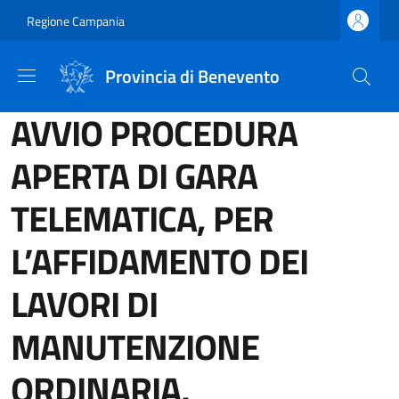
Salta al contenuto principale
Skip to footer content
Regione Campania
Provincia di Benevento
AVVIO PROCEDURA
APERTA DI GARA
TELEMATICA, PER
L’AFFIDAMENTO DEI
LAVORI DI
MANUTENZIONE
ORDINARIA,