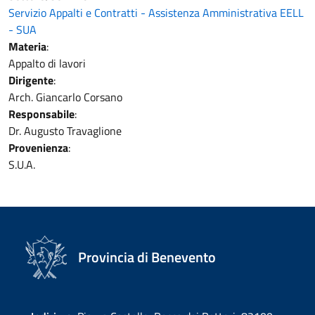
Servizio Appalti e Contratti - Assistenza Amministrativa EELL
- SUA
Materia
:
Appalto di lavori
Dirigente
:
Arch. Giancarlo Corsano
Responsabile
:
Dr. Augusto Travaglione
Provenienza
:
S.U.A.
Provincia di Benevento