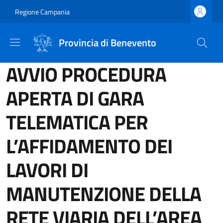
Salta al contenuto principale
Skip to footer content
Regione Campania
Provincia di Benevento
AVVIO PROCEDURA
APERTA DI GARA
TELEMATICA PER
L’AFFIDAMENTO DEI
LAVORI DI
MANUTENZIONE DELLA
RETE VIARIA DELL’AREA