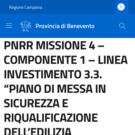
Salta al contenuto principale
Skip to footer content
Regione Campania
Provincia di Benevento
PNRR MISSIONE 4 –
COMPONENTE 1 – LINEA
INVESTIMENTO 3.3.
“PIANO DI MESSA IN
SICUREZZA E
RIQUALIFICAZIONE
DELL’EDILIZIA