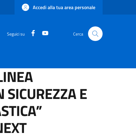
Accedi alla tua area personale
Facebook
YouTube
Seguici su
Cerca
LINEA
N SICUREZZA E
ASTICA”
NEXT