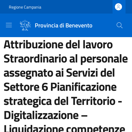
Salta al contenuto principale
Skip to footer content
Regione Campania
Provincia di Benevento
Attribuzione del lavoro
Straordinario al personale
assegnato ai Servizi del
Settore 6 Pianificazione
strategica del Territorio -
Digitalizzazione –
Liquidazione competenze