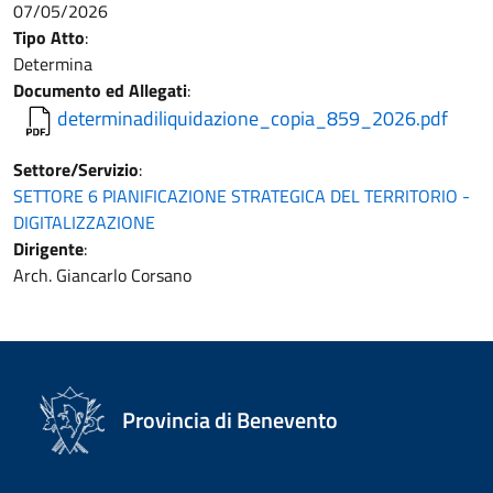
07/05/2026
Tipo Atto
:
Determina
Documento ed Allegati
:
determinadiliquidazione_copia_859_2026.pdf
Settore/Servizio
:
SETTORE 6 PIANIFICAZIONE STRATEGICA DEL TERRITORIO -
DIGITALIZZAZIONE
Dirigente
:
Arch. Giancarlo Corsano
Provincia di Benevento