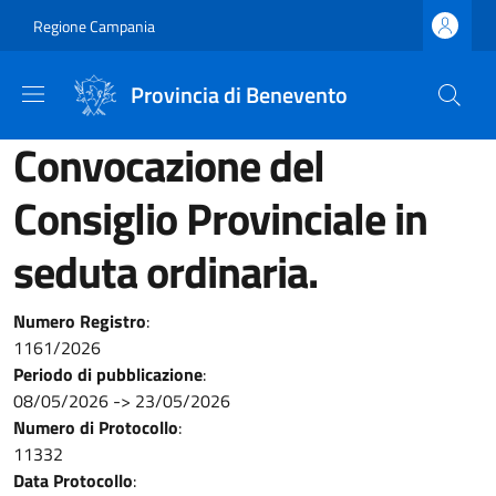
Salta al contenuto principale
Skip to footer content
Regione Campania
Provincia di Benevento
Convocazione del
Consiglio Provinciale in
seduta ordinaria.
Numero Registro
:
1161/2026
Periodo di pubblicazione
:
08/05/2026
->
23/05/2026
Numero di Protocollo
:
11332
Data Protocollo
: