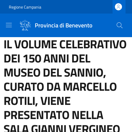
Salta al contenuto principale
Skip to footer content
Regione Campania
Provincia di Benevento
IL VOLUME CELEBRATIVO
DEI 150 ANNI DEL
MUSEO DEL SANNIO,
CURATO DA MARCELLO
ROTILI, VIENE
PRESENTATO NELLA
SALA GIANNI VERGINEO