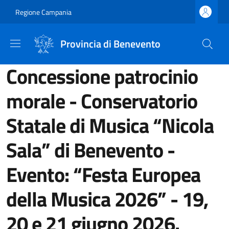
Salta al contenuto principale
Skip to footer content
Regione Campania
Provincia di Benevento
Concessione patrocinio
morale - Conservatorio
Statale di Musica “Nicola
Sala” di Benevento -
Evento: “Festa Europea
della Musica 2026” - 19,
20 e 21 giugno 2026.