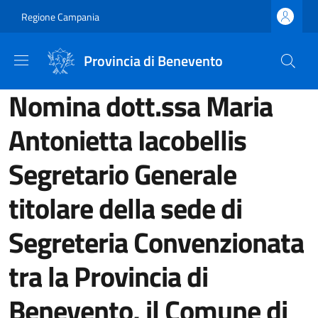
Salta al contenuto principale
Skip to footer content
Regione Campania
Provincia di Benevento
Nomina dott.ssa Maria
Antonietta Iacobellis
Segretario Generale
titolare della sede di
Segreteria Convenzionata
tra la Provincia di
Benevento, il Comune di