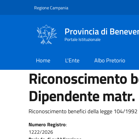
Salta al contenuto principale
Skip to footer content
Regione Campania
Provincia di Beneve
Portale Istituzionale
Home
L'Ente
Albo Pretorio
Riconoscimento be
Dipendente matr.
Riconoscimento benefici della legge 104/1992 
Numero Registro
:
1222/2026