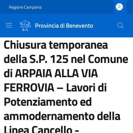
Salta al contenuto principale
Skip to footer content
Regione Campania
Provincia di Benevento
Chiusura temporanea
della S.P. 125 nel Comune
di ARPAIA ALLA VIA
FERROVIA – Lavori di
Potenziamento ed
ammodernamento della
Linea Cancello -