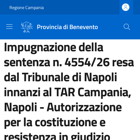
Salta al contenuto principale
Skip to footer content
Regione Campania
Provincia di Benevento
Impugnazione della
sentenza n. 4554/26 resa
dal Tribunale di Napoli
innanzi al TAR Campania,
Napoli - Autorizzazione
per la costituzione e
resistenza in giudizio