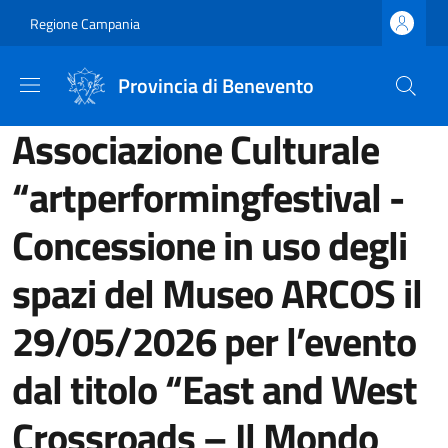
Salta al contenuto principale
Skip to footer content
Regione Campania
Provincia di Benevento
Associazione Culturale
“artperformingfestival -
Concessione in uso degli
spazi del Museo ARCOS il
29/05/2026 per l’evento
dal titolo “East and West
Crossroads – Il Mondo