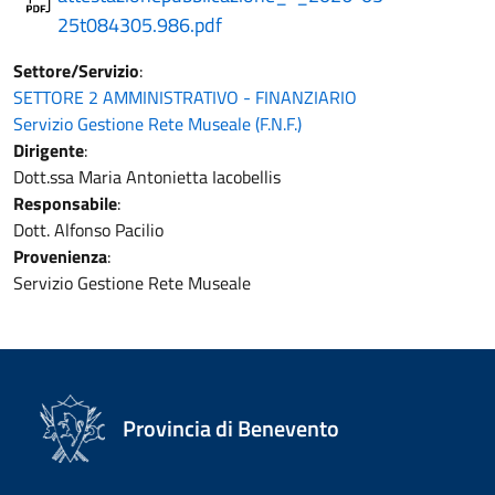
25t084305.986.pdf
Settore/Servizio
:
SETTORE 2 AMMINISTRATIVO - FINANZIARIO
Servizio Gestione Rete Museale (F.N.F.)
Dirigente
:
Dott.ssa Maria Antonietta Iacobellis
Responsabile
:
Dott. Alfonso Pacilio
Provenienza
:
Servizio Gestione Rete Museale
Provincia di Benevento