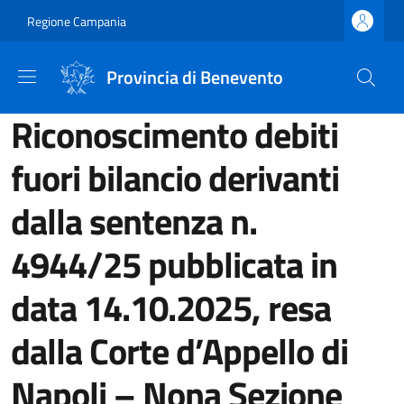
Salta al contenuto principale
Skip to footer content
Regione Campania
Provincia di Benevento
Riconoscimento debiti
fuori bilancio derivanti
dalla sentenza n.
4944/25 pubblicata in
data 14.10.2025, resa
dalla Corte d’Appello di
Napoli – Nona Sezione