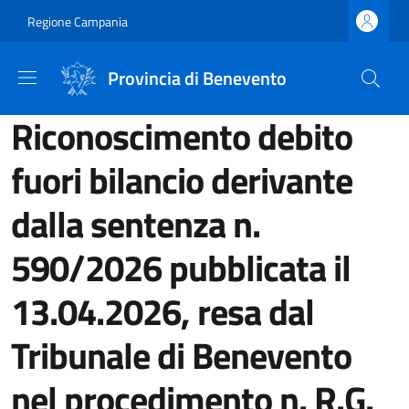
Salta al contenuto principale
Skip to footer content
Regione Campania
Provincia di Benevento
Riconoscimento debito
fuori bilancio derivante
dalla sentenza n.
590/2026 pubblicata il
13.04.2026, resa dal
Tribunale di Benevento
nel procedimento n. R.G.