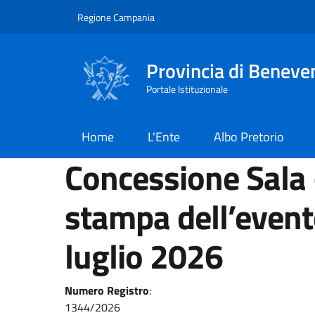
Salta al contenuto principale
Skip to footer content
Regione Campania
Provincia di Beneve
Portale Istituzionale
Home
L'Ente
Albo Pretorio
Concessione Sala
stampa dell’evento
luglio 2026
Numero Registro
:
1344/2026