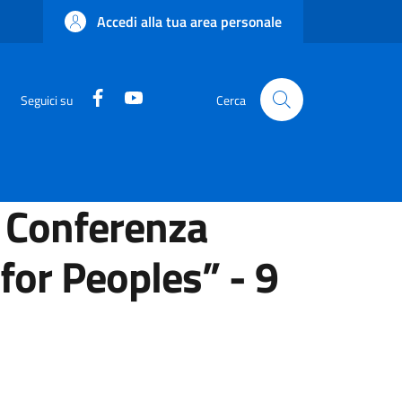
Accedi alla tua area personale
Facebook
YouTube
Seguici su
Cerca
 Conferenza
 for Peoples” - 9