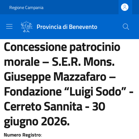
Salta al contenuto principale
Skip to footer content
Regione Campania
Provincia di Benevento
Concessione patrocinio
morale – S.E.R. Mons.
Giuseppe Mazzafaro –
Fondazione “Luigi Sodo” -
Cerreto Sannita - 30
giugno 2026.
Numero Registro
: