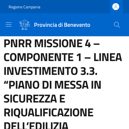
Salta al contenuto principale
Skip to footer content
Regione Campania
Provincia di Benevento
PNRR MISSIONE 4 –
COMPONENTE 1 – LINEA
INVESTIMENTO 3.3.
“PIANO DI MESSA IN
SICUREZZA E
RIQUALIFICAZIONE
DELL’EDILIZIA