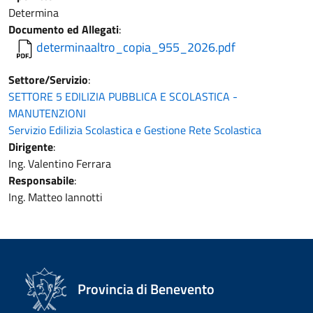
Determina
Documento ed Allegati
:
determinaaltro_copia_955_2026.pdf
Settore/Servizio
:
SETTORE 5 EDILIZIA PUBBLICA E SCOLASTICA -
MANUTENZIONI
Servizio Edilizia Scolastica e Gestione Rete Scolastica
Dirigente
:
Ing. Valentino Ferrara
Responsabile
:
Ing. Matteo Iannotti
Provincia di Benevento