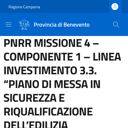
Salta al contenuto principale
Skip to footer content
Regione Campania
Provincia di Benevento
PNRR MISSIONE 4 –
COMPONENTE 1 – LINEA
INVESTIMENTO 3.3.
“PIANO DI MESSA IN
SICUREZZA E
RIQUALIFICAZIONE
DELL’EDILIZIA