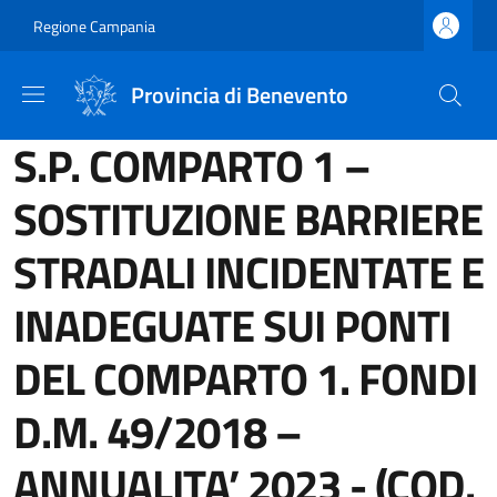
Salta al contenuto principale
Skip to footer content
Regione Campania
Provincia di Benevento
S.P. COMPARTO 1 –
SOSTITUZIONE BARRIERE
STRADALI INCIDENTATE E
INADEGUATE SUI PONTI
DEL COMPARTO 1. FONDI
D.M. 49/2018 –
ANNUALITA’ 2023 - (COD.