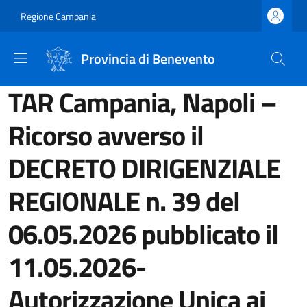
Salta al contenuto principale
Skip to footer content
Regione Campania
Provincia di Benevento
TAR Campania, Napoli –
Ricorso avverso il
DECRETO DIRIGENZIALE
REGIONALE n. 39 del
06.05.2026 pubblicato il
11.05.2026-
Autorizzazione Unica ai