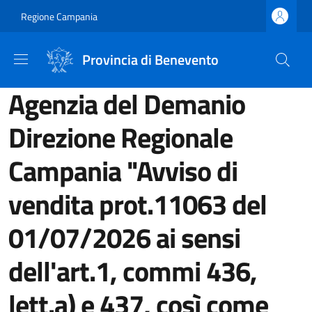
Salta al contenuto principale
Skip to footer content
Regione Campania
Provincia di Benevento
Agenzia del Demanio
Direzione Regionale
Campania "Avviso di
vendita prot.11063 del
01/07/2026 ai sensi
dell'art.1, commi 436,
lett.a) e 437, così come