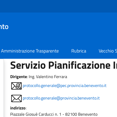
nto
Amministrazione Trasparente
Rubrica
Vecchio S
Servizio Pianificazione 
Dirigente
:
Ing. Valentino Ferrara
protocollo.generale@pec.provincia.benevento.it
protocollo.generale@provincia.benevento.it
indirizzo
:
Piazzale Giosuè Carducci n. 1 - 82100 Benevento