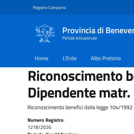
Salta al contenuto principale
Skip to footer content
Regione Campania
Provincia di Beneve
Portale Istituzionale
Home
L'Ente
Albo Pretorio
Riconoscimento be
Dipendente matr.
Riconoscimento benefici della legge 104/1992 
Numero Registro
:
1218/2026