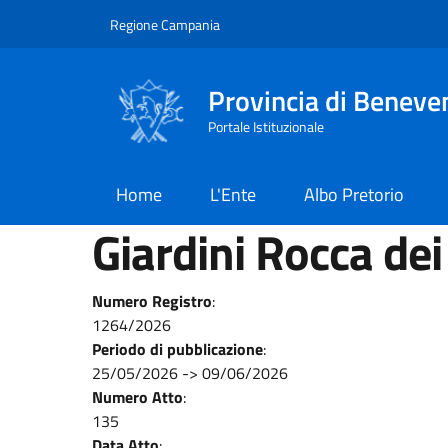
Salta al contenuto principale
Skip to footer content
Regione Campania
Provincia di Beneve
Portale Istituzionale
Home
L'Ente
Albo Pretorio
Giardini Rocca dei
Numero Registro
:
1264/2026
Periodo di pubblicazione
:
25/05/2026
->
09/06/2026
Numero Atto
:
135
Data Atto
: