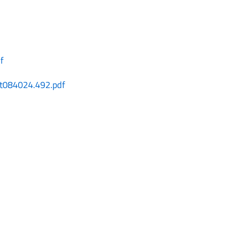
f
5t084024.492.pdf