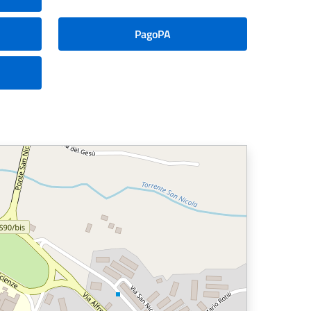
PagoPA