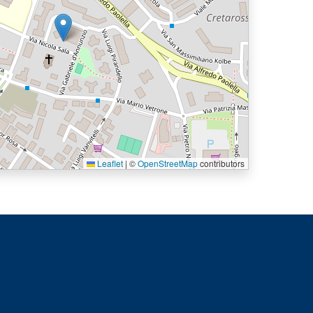
Leaflet
|
©
OpenStreetMap
contributors