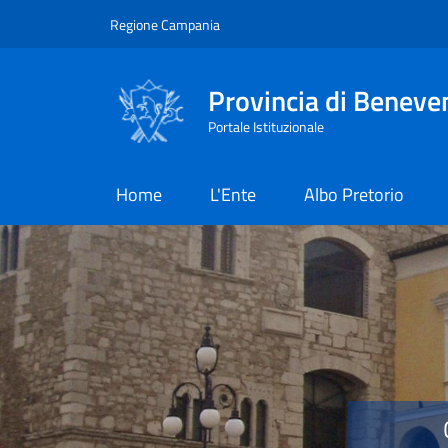
Salta al contenuto principale
Skip to footer content
Regione Campania
Provincia di Beneve
Portale Istituzionale
Home
L'Ente
Albo Pretorio
Provincia di Benevent