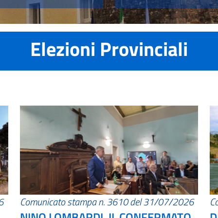
Elezioni Provinciali
6
Comunicato stampa n. 3610 del 31/07/2026
C
NINO LOMBARDI, IL CONFERMATO
D