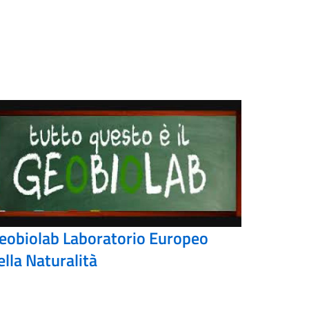
eobiolab Laboratorio Europeo
ella Naturalità