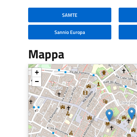
SAMTE
Sannio Europa
Mappa
+
−