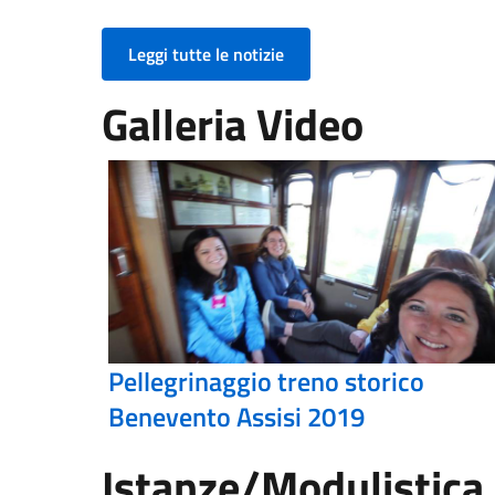
Leggi tutte le notizie
Galleria Video
Pellegrinaggio treno storico
Benevento Assisi 2019
Istanze/Modulistica