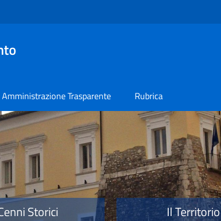
nto
Amministrazione Trasparente
Rubrica
o
Cenni Storici
Il Territorio