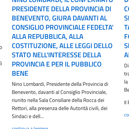
PRESIDENTE DELLA PROVINCIA DI
C
BENEVENTO, GIURA DAVANTI AL
S
CONSIGLIO PROVINCIALE FEDELTA'
T
ALLA REPUBBLICA, ALLA
F
COSTITUZIONE, ALLE LEGGI DELLO
S
no
STATO NELL'INTERESSE DELLA
A
PROVINCIA E PER IL PUBBLICO
5
Di
BENE
tr
la
Nino Lombardi, Presidente della Provincia di
B
Benevento, davanti al Consiglio Provinciale,
riunito nella Sala Consiliare della Rocca dei
Il
Rettori, alla presenza delle Autorità civili, dei
co
Sindaci e dell...
continua a leggere