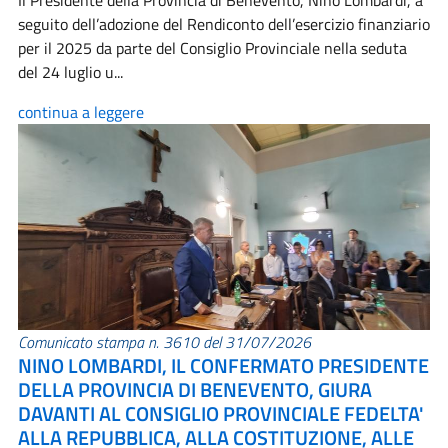
Il Presidente della Provincia di Benevento, Nino Lombardi, a
seguito dell’adozione del Rendiconto dell’esercizio finanziario
per il 2025 da parte del Consiglio Provinciale nella seduta
del 24 luglio u...
continua a leggere
Comunicato stampa n. 3610 del 31/07/2026
NINO LOMBARDI, IL CONFERMATO PRESIDENTE
DELLA PROVINCIA DI BENEVENTO, GIURA
DAVANTI AL CONSIGLIO PROVINCIALE FEDELTA'
ALLA REPUBBLICA, ALLA COSTITUZIONE, ALLE