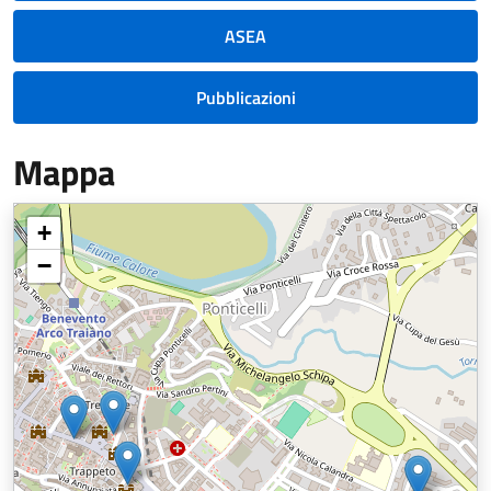
ASEA
Pubblicazioni
Mappa
+
−