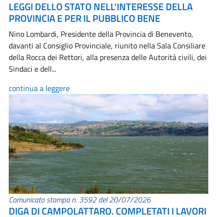
LEGGI DELLO STATO NELL'INTERESSE DELLA
PROVINCIA E PER IL PUBBLICO BENE
Nino Lombardi, Presidente della Provincia di Benevento,
davanti al Consiglio Provinciale, riunito nella Sala Consiliare
della Rocca dei Rettori, alla presenza delle Autorità civili, dei
Sindaci e dell...
continua a leggere
Comunicato stampa n. 3592 del 20/07/2026
DIGA DI CAMPOLATTARO. COMPLETATI I LAVORI