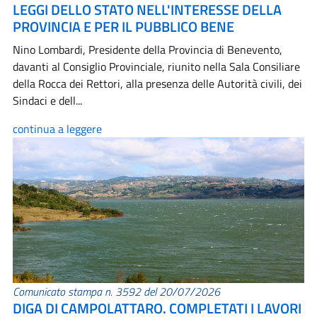
LEGGI DELLO STATO NELL'INTERESSE DELLA
PROVINCIA E PER IL PUBBLICO BENE
Nino Lombardi, Presidente della Provincia di Benevento,
davanti al Consiglio Provinciale, riunito nella Sala Consiliare
della Rocca dei Rettori, alla presenza delle Autorità civili, dei
Sindaci e dell...
continua a leggere
Comunicato stampa n. 3592 del 20/07/2026
DIGA DI CAMPOLATTARO. COMPLETATI I LAVORI