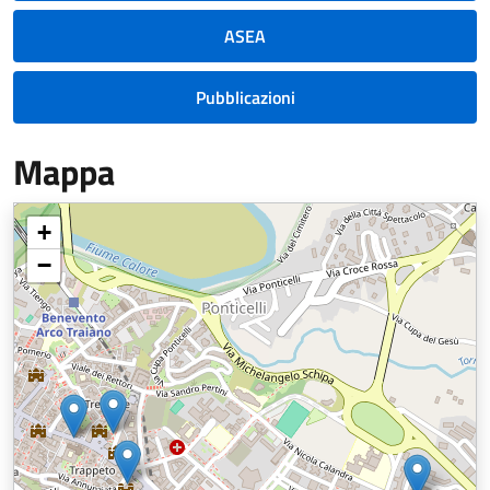
ASEA
Pubblicazioni
Mappa
+
−