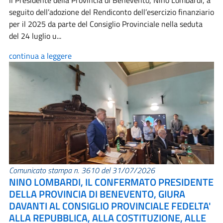
Il Presidente della Provincia di Benevento, Nino Lombardi, a
seguito dell’adozione del Rendiconto dell’esercizio finanziario
per il 2025 da parte del Consiglio Provinciale nella seduta
del 24 luglio u...
continua a leggere
Comunicato stampa n. 3610 del 31/07/2026
NINO LOMBARDI, IL CONFERMATO PRESIDENTE
DELLA PROVINCIA DI BENEVENTO, GIURA
DAVANTI AL CONSIGLIO PROVINCIALE FEDELTA'
ALLA REPUBBLICA, ALLA COSTITUZIONE, ALLE