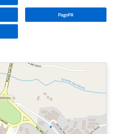
PagoPA