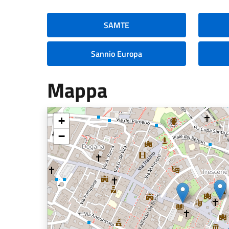
SAMTE
Sannio Europa
Mappa
+
−