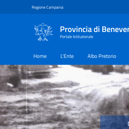
Salta al contenuto principale
Skip to footer content
Regione Campania
Provincia di Beneve
Portale Istituzionale
Home
L'Ente
Albo Pretorio
Provincia di Benevent