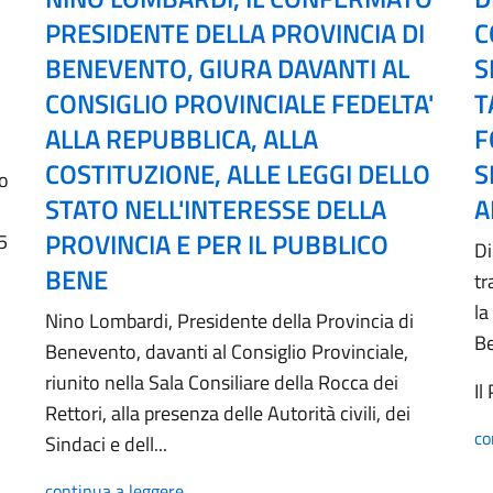
PRESIDENTE DELLA PROVINCIA DI
C
BENEVENTO, GIURA DAVANTI AL
S
CONSIGLIO PROVINCIALE FEDELTA'
T
ALLA REPUBBLICA, ALLA
F
COSTITUZIONE, ALLE LEGGI DELLO
S
no
STATO NELL'INTERESSE DELLA
A
PROVINCIA E PER IL PUBBLICO
5
Di
BENE
tr
la
Nino Lombardi, Presidente della Provincia di
B
Benevento, davanti al Consiglio Provinciale,
riunito nella Sala Consiliare della Rocca dei
Il
Rettori, alla presenza delle Autorità civili, dei
co
Sindaci e dell...
continua a leggere