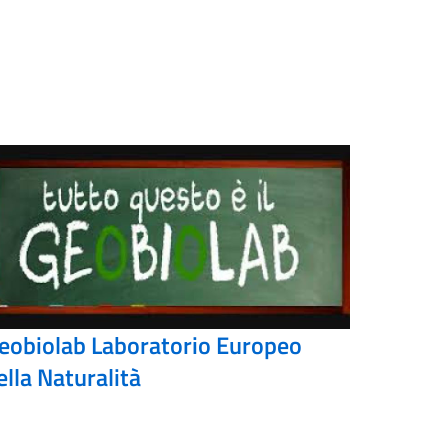
eobiolab Laboratorio Europeo
ella Naturalità