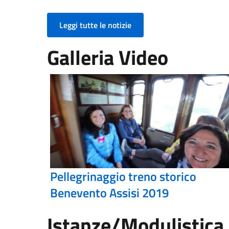
Leggi tutte le notizie
Galleria Video
Pellegrinaggio treno storico
Benevento Assisi 2019
Istanze/Modulistica