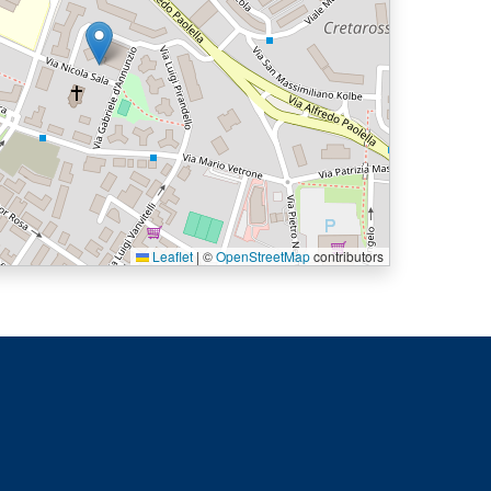
Leaflet
|
©
OpenStreetMap
contributors