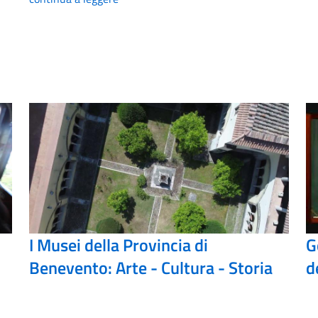
I Musei della Provincia di
G
Benevento: Arte - Cultura - Storia
d