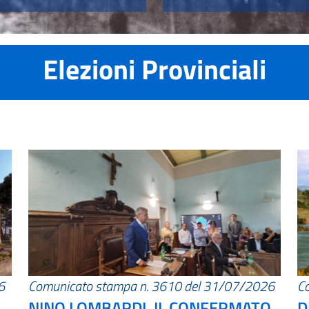
Elezioni Provinciali
6
Comunicato stampa n. 3610 del 31/07/2026
C
NINO LOMBARDI, IL CONFERMATO
D