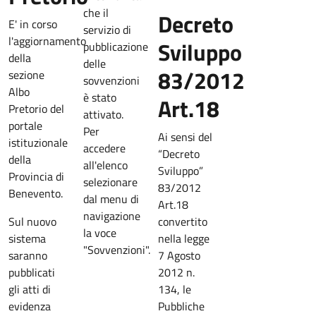
che il
Decreto
E' in corso
servizio di
l'aggiornamento
Sviluppo
pubblicazione
della
delle
83/2012
sezione
sovvenzioni
Albo
è stato
Art.18
Pretorio del
attivato.
portale
Per
Ai sensi del
istituzionale
accedere
“Decreto
della
all'elenco
Sviluppo”
Provincia di
selezionare
83/2012
Benevento.
dal menu di
Art.18
navigazione
Sul nuovo
convertito
la voce
sistema
nella legge
"Sovvenzioni".
saranno
7 Agosto
pubblicati
2012 n.
gli atti di
134, le
evidenza
Pubbliche