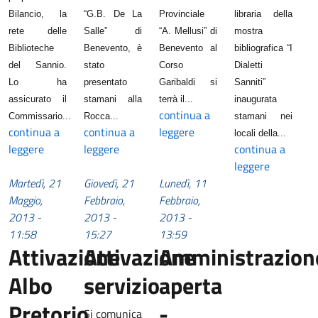
Bilancio, la
“G.B. De La
Provinciale
libraria della
rete delle
Salle” di
“A. Mellusi” di
mostra
Biblioteche
Benevento, è
Benevento al
bibliografica “I
del Sannio.
stato
Corso
Dialetti
Lo ha
presentato
Garibaldi si
Sanniti”
assicurato il
stamani alla
terrà il...
inaugurata
continua a
Commissario...
Rocca...
stamani nei
continua a
continua a
leggere
locali della...
leggere
leggere
continua a
leggere
Martedì, 21
Giovedì, 21
Lunedì, 11
Maggio,
Febbraio,
Febbraio,
2013 -
2013 -
2013 -
11:58
15:27
13:59
Attivazione
Attivazione
Amministrazion
Albo
servizio
aperta
Pretorio
-
Si comunica