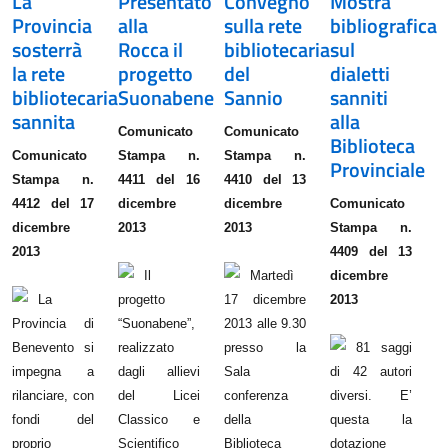
La
Presentato
Convegno
Mostra
Provincia
alla
sulla rete
bibliografica
sosterrà
Rocca il
bibliotecaria
sul
la rete
progetto
del
dialetti
bibliotecaria
Suonabene
Sannio
sanniti
sannita
alla
Comunicato
Comunicato
Biblioteca
Comunicato
Stampa n.
Stampa n.
Provinciale
Stampa n.
4411 del 16
4410 del 13
4412 del 17
dicembre
dicembre
Comunicato
dicembre
2013
2013
Stampa n.
2013
4409 del 13
Il
Martedì
dicembre
La
progetto
17 dicembre
2013
Provincia di
“Suonabene”,
2013 alle 9.30
Benevento si
realizzato
presso la
81 saggi
impegna a
dagli allievi
Sala
di 42 autori
rilanciare, con
del Licei
conferenza
diversi. E’
fondi del
Classico e
della
questa la
proprio
Scientifico
Biblioteca
dotazione