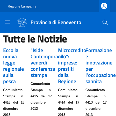
Salta al contenuto principale
Skip to footer content
Regione Campania
Provincia di Benevento
Tutte le Notizie
Ecco la
"Iside
Microcredito
Formazione
nuova
Contemporanea":
alle
e
legge
venerdì
imprese:
innovazione
regionale
conferenza
prestiti
per
sulla
stampa
dalla
l'occupazione
pesca
Regione
sannita
Comunicato
Comunicato
Stampa n.
Comunicato
Comunicato
Stampa n.
4415 del 17
Stampa n.
Stampa n.
4416 del 18
dicembre
4414 del 17
4413 del 17
dicembre
2013
dicembre
dicembre
2013
2013
2013