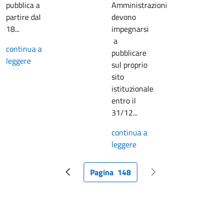
pubblica a
Amministrazioni
partire dal
devono
18...
impegnarsi
a
continua a
pubblicare
leggere
sul proprio
sito
istituzionale
entro il
31/12...
continua a
leggere
Pagina
148
Pagina precedente
Pagina attuale
Pagina successiva