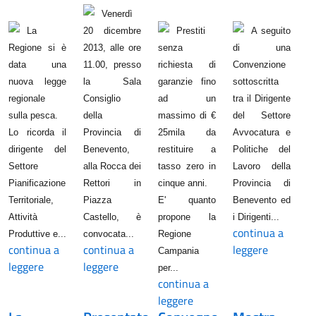
Venerdì
La
20 dicembre
Prestiti
A seguito
Regione si è
2013, alle ore
senza
di una
data una
11.00, presso
richiesta di
Convenzione
nuova legge
la Sala
garanzie fino
sottoscritta
regionale
Consiglio
ad un
tra il Dirigente
sulla pesca.
della
massimo di €
del Settore
Lo ricorda il
Provincia di
25mila da
Avvocatura e
dirigente del
Benevento,
restituire a
Politiche del
Settore
alla Rocca dei
tasso zero in
Lavoro della
Pianificazione
Rettori in
cinque anni.
Provincia di
Territoriale,
Piazza
E' quanto
Benevento ed
Attività
Castello, è
propone la
i Dirigenti...
continua a
Produttive e...
convocata...
Regione
continua a
continua a
leggere
Campania
leggere
leggere
per...
continua a
leggere